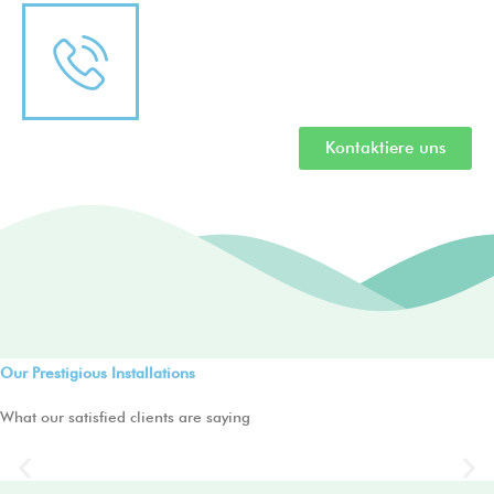
Kontaktiere uns
Our Prestigious Installations
RO plant installed at
R
What our satisfied clients are saying
Beverage Industry
Previous
Ne
slide
sli