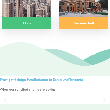
Haus
Gemeinschaft
Prestigeträchtige Installationen in Kenia und Tansania
RO-Anlageninstallation in der
What our satisfied clients are saying
Getränkeindustrie
Previous
Ne
slide
sli